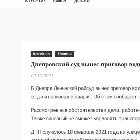
STYLE DP
АФІША
ДОСЬЄ
Кримінал
Новини
Днепровский суд вынес приговор во
02.10.2021
В Днепре Ленинский райсуд вынес приговор в
когда и произошла авария. Об этом сообщает 
Рассмотрев все обстоятельства дела, работни
Также виновный не сможет управлять транспо
ДТП случилось 18 февраля 2021 года на улиц