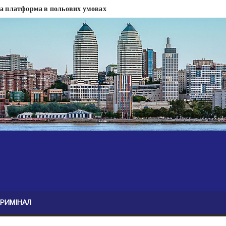
на платформа в польових умовах
сти
 сесії міськради Дніпра — ЗМІ
анням нелегального бізнесу, збагатився під час війни — ЗМІ
ові записали звернення про ситуацію на фронті
Безугла закликає валити Сирського
асну моду
ю навколо керівництва армії
КРИМІНАЛ