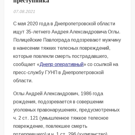
преступника
Безугла закликає валити Сирського
07.08.2021
Світові бренди одягу та взуття: розвиток ринку та вплив на
сучасну моду
C мая 2020 года в Днепропетровской области
ищут 35-летнего Андрея Александровича Оглы.
Командувач ВМС Неїжпапа закликав не дестабілізувати ситуацію
Полицейские Павлограда подозревают мужчину
навколо керівництва армії
в нанесении тяжких телесных повреждений,
которые повлекли смерть пострадавшего,
сообщает «
Днепр оперативный
» со ссылкой на
пресс-службу ГУНП в Днепропетровской
области.
Оглы Андрей Александрович, 1986 года
рождения, подозревается в совершении
уголовных правонарушениях, предусмотренных
ч. 2 ст. 121 (умышленное тяжкое телесное
повреждение, повлекшее смерть
потерпевшего) и ч. 1 ст. 296 (хулиганство)