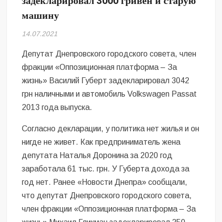
задекларировал 3000 гривен и старую
Безугла закликає валити Сирського
машину
Світові бренди одягу та взуття: розвиток ринку та вплив на
14.07.2021
сучасну моду
Депутат Днепровского городского совета, член
Командувач ВМС Неїжпапа закликав не дестабілізувати ситуацію
фракции «Оппозиционная платформа – За
навколо керівництва армії
жизнь» Василий Губерт задекларировал 3042
грн наличными и автомобиль Volkswagen Passat
2013 года выпуска.
Согласно декларации, у политика нет жилья и он
нигде не живет. Как предприниматель жена
депутата Наталья Доронина за 2020 год
заработала 61 тыс. грн. У Губерта дохода за
год нет. Ранее «Новости Днепра» сообщали,
что депутат Днепровского городского совета,
член фракции «Оппозиционная платформа – За