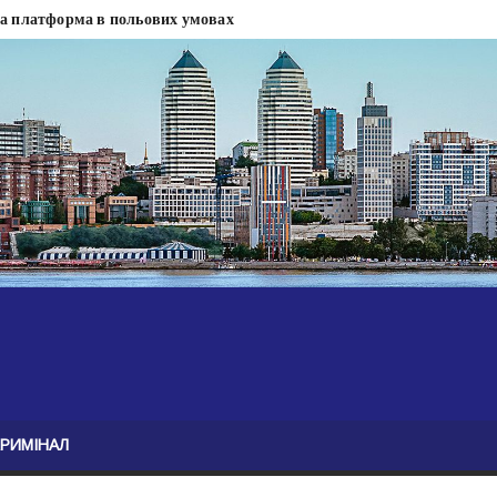
на платформа в польових умовах
сти
 сесії міськради Дніпра — ЗМІ
анням нелегального бізнесу, збагатився під час війни — ЗМІ
ові записали звернення про ситуацію на фронті
Безугла закликає валити Сирського
асну моду
ю навколо керівництва армії
КРИМІНАЛ