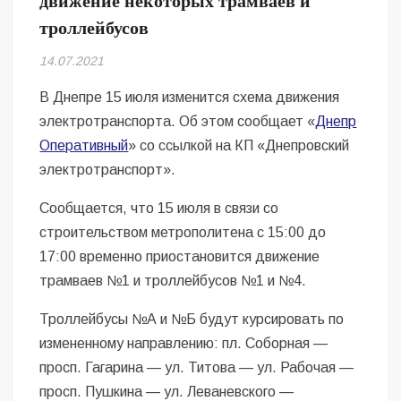
движение некоторых трамваев и
Безугла закликає валити Сирського
троллейбусов
Світові бренди одягу та взуття: розвиток ринку та вплив на
14.07.2021
сучасну моду
В Днепре 15 июля изменится схема движения
Командувач ВМС Неїжпапа закликав не дестабілізувати ситуацію
электротранспорта. Об этом сообщает «
Днепр
навколо керівництва армії
Оперативный
» со ссылкой на КП «Днепровский
электротранспорт».
Сообщается, что 15 июля в связи со
строительством метрополитена с 15:00 до
17:00 временно приостановится движение
трамваев №1 и троллейбусов №1 и №4.
Троллейбусы №А и №Б будут курсировать по
измененному направлению: пл. Соборная —
просп. Гагарина — ул. Титова — ул. Рабочая —
просп. Пушкина — ул. Леваневского —