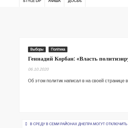
STYLE DP
АФІША
ДОСЬЄ
Выборы
Політика
Геннадий Корбан: «Власть политизир
06.10.2020
Об этом политик написал в на своей странице в
Навигация
В СРЕДУ В СЕМИ РАЙОНАХ ДНЕПРА МОГУТ ОТКЛЮЧИТЬ