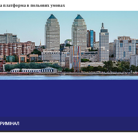
на платформа в польових умовах
сти
 сесії міськради Дніпра — ЗМІ
анням нелегального бізнесу, збагатився під час війни — ЗМІ
ові записали звернення про ситуацію на фронті
Безугла закликає валити Сирського
асну моду
ю навколо керівництва армії
КРИМІНАЛ