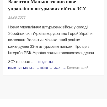
Валентин Манько очолив нове
Безугла закликає валити Сирського
управління штурмових військ ЗСУ
Світові бренди одягу та взуття: розвиток ринку та вплив на
сучасну моду
18.08.2025
Новим управлінням штурмових військ у складі
Командувач ВМС Неїжпапа закликав не дестабілізувати ситуацію
навколо керівництва армії
Збройних сил України керуватиме Герой України
полковник Валентин Манько, який раніше
командував 33-м штурмовим полком. Про це в
інтерв’ю РБК-Україна заявив головнокомандувач
ЗСУ генерал …
ПОДРОБНЕЕ
на
Комментарий
Валентин Манько
війна
ЗСУ
Валентин
Манько
очолив
нове
управління
штурмових
військ