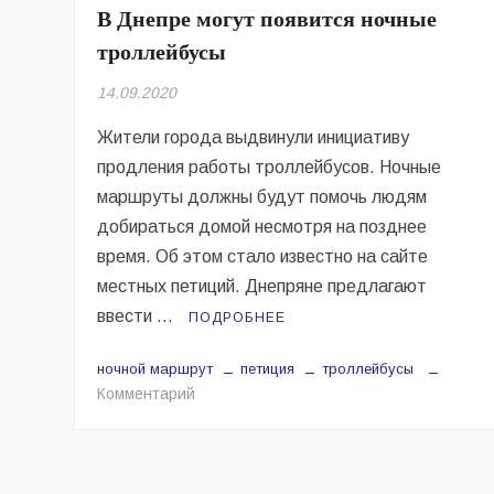
В Днепре могут появится ночные
троллейбусы
14.09.2020
Жители города выдвинули инициативу
продления работы троллейбусов. Ночные
маршруты должны будут помочь людям
добираться домой несмотря на позднее
время. Об этом стало известно на сайте
местных петиций. Днепряне предлагают
ввести …
ПОДРОБНЕЕ
ночной маршрут
петиция
троллейбусы
на
Комментарий
В
Днепре
могут