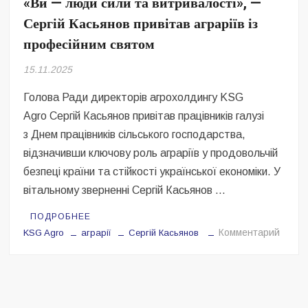
«Ви — люди сили та витривалості», —
Безугла закликає валити Сирського
Сергій Касьянов привітав аграріїв із
Світові бренди одягу та взуття: розвиток ринку та вплив на
професійним святом
сучасну моду
15.11.2025
Командувач ВМС Неїжпапа закликав не дестабілізувати ситуацію
навколо керівництва армії
Голова Ради директорів агрохолдингу KSG
Agro Сергій Касьянов привітав працівників галузі
з Днем працівників сільського господарства,
відзначивши ключову роль аграріїв у продовольчій
безпеці країни та стійкості української економіки. У
вітальному зверненні Сергій Касьянов …
ПОДРОБНЕЕ
на
Комментарий
KSG Agro
аграрії
Сергій Касьянов
«Ви
—
люди
сили