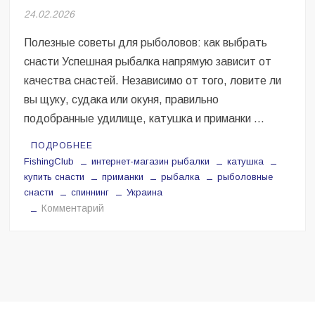
Безугла закликає валити Сирського
24.02.2026
Світові бренди одягу та взуття: розвиток ринку та вплив на
Полезные советы для рыболовов: как выбрать
сучасну моду
снасти Успешная рыбалка напрямую зависит от
качества снастей. Независимо от того, ловите ли
Командувач ВМС Неїжпапа закликав не дестабілізувати ситуацію
навколо керівництва армії
вы щуку, судака или окуня, правильно
подобранные удилище, катушка и приманки …
ПОДРОБНЕЕ
FishingClub
интернет-магазин рыбалки
катушка
купить снасти
приманки
рыбалка
рыболовные
снасти
спиннинг
Украина
на
Комментарий
Полезные
советы
для
рыболовов:
как
выбрать