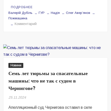
ПОДРОБНЕЕ
Валерій Дубіль
ГУР
Надія
Олег Аверʼянов
Пожмашина
на
Комментарий
Валерій
Дубіль,
БФ
молодіжної
ініціативи
«Надія»
з
Новини
партнером
Семь лет тюрьмы за спасательные
Олегом
машины: что не так с судом в
Аверʼяновим
і
Чернигове?
компанією
25.11.2024
«Пожмашина»
доставили
Апелляционный суд Чернигова оставил в силе
підрозділам