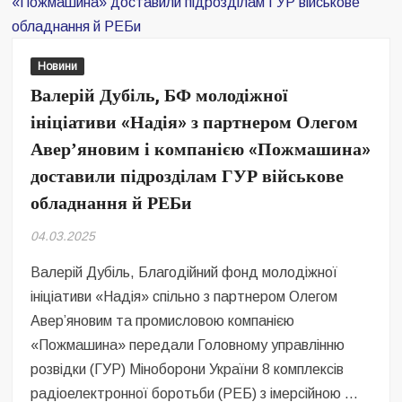
Безугла закликає валити Сирського
Світові бренди одягу та взуття: розвиток ринку та вплив на
сучасну моду
Новини
Валерій Дубіль, БФ молодіжної
Командувач ВМС Неїжпапа закликав не дестабілізувати ситуацію
ініціативи «Надія» з партнером Олегом
навколо керівництва армії
Аверʼяновим і компанією «Пожмашина»
доставили підрозділам ГУР військове
обладнання й РЕБи
04.03.2025
Валерій Дубіль, Благодійний фонд молодіжної
ініціативи «Надія» спільно з партнером Олегом
Аверʼяновим та промисловою компанією
«Пожмашина» передали Головному управлінню
розвідки (ГУР) Міноборони України 8 комплексів
радіоелектронної боротьби (РЕБ) з імерсійною …