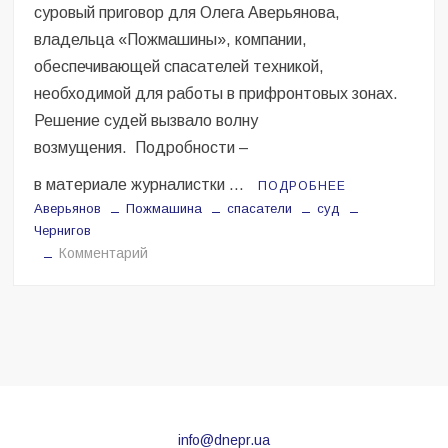
суровый приговор для Олега Аверьянова,
ГУР
військове
владельца «Пожмашины», компании,
обладнання
обеспечивающей спасателей техникой,
й
необходимой для работы в прифронтовых зонах.
РЕБи
Решение судей вызвало волну
возмущения. Подробности –
в материале журналистки …
ПОДРОБНЕЕ
Аверьянов
Пожмашина
спасатели
суд
Чернигов
на
Комментарий
Семь
лет
тюрьмы
за
спасательные
машины:
что
не
info@dnepr.ua