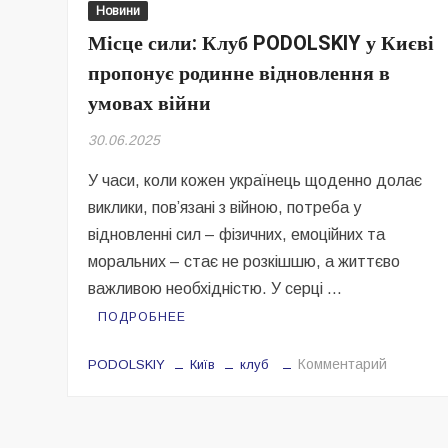
Новини
Місце сили: Клуб PODOLSKIY у Києві
пропонує родинне відновлення в
умовах війни
30.06.2025
У часи, коли кожен українець щоденно долає
виклики, пов’язані з війною, потреба у
відновленні сил – фізичних, емоційних та
моральних – стає не розкішшю, а життєво
важливою необхідністю. У серці …
ПОДРОБНЕЕ
на
Комментарий
PODOLSKIY
Київ
клуб
Місце
сили:
Клуб