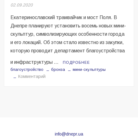
Безугла закликає валити Сирського
02.09.2020
Екатеринославский трамвайчик и мост Поля. В
Світові бренди одягу та взуття: розвиток ринку та вплив на
сучасну моду
Днепре планируют установить восемь новых мини-
скульптур, символизирующих особенности города
Командувач ВМС Неїжпапа закликав не дестабілізувати ситуацію
и его локаций. Об этом стало известно из закупки,
навколо керівництва армії
которую проводит департамент благоустройства
и инфраструктуры …
ПОДРОБНЕЕ
благоустройство
бронза
мини-скульптуры
на
Комментарий
В
Днепре
появятся
новые
скульптуры
info@dnepr.ua