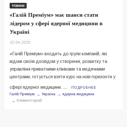
Безугла закликає валити Сирського
Новини
«Галій Преміум» має шанси стати
Світові бренди одягу та взуття: розвиток ринку та вплив на
сучасну моду
лідером у сфері ядерної медицини в
Україні
Командувач ВМС Неїжпапа закликав не дестабілізувати ситуацію
навколо керівництва армії
02.04.2025
«Галій Преміум» входить до групи компаній, які
відомі своїм досвідом у створенні, розвитку та
управлінні приватними клініками та медичними
центрами, готується взяти курс на нові горизонти у
сфері ядерної медицини. …
ПОДРОБНЕЕ
Галій Преміум
Україна
ядерна медицина
на
Комментарий
«Галій
Преміум»
має
шанси