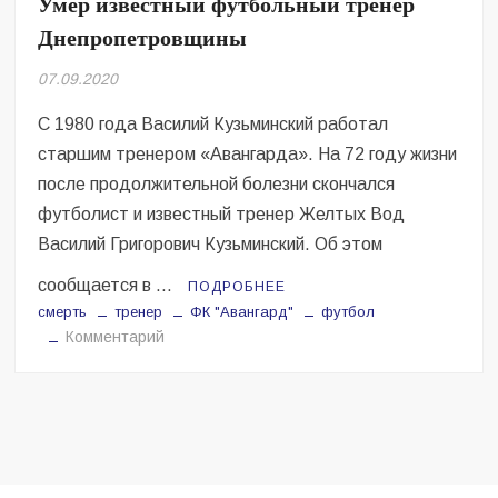
Умер известный футбольный тренер
Безугла закликає валити Сирського
Днепропетровщины
Світові бренди одягу та взуття: розвиток ринку та вплив на
07.09.2020
сучасну моду
С 1980 года Василий Кузьминский работал
Командувач ВМС Неїжпапа закликав не дестабілізувати ситуацію
навколо керівництва армії
старшим тренером «Авангарда». На 72 году жизни
после продолжительной болезни скончался
футболист и известный тренер Желтых Вод
Василий Григорович Кузьминский. Об этом
сообщается в …
ПОДРОБНЕЕ
смерть
тренер
ФК "Авангард"
футбол
на
Комментарий
Умер
известный
футбольный
тренер
Днепропетровщины