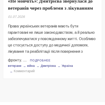
«Не мовчіть»: Дмитрієва звернулася до
Безугла закликає валити Сирського
ветеранів через проблеми з лікуванням
Світові бренди одягу та взуття: розвиток ринку та вплив на
01.07.2026
сучасну моду
Права українських ветеранів мають бути
Командувач ВМС Неїжпапа закликав не дестабілізувати ситуацію
навколо керівництва армії
гарантовані не лише законодавством, а й реально
забезпечуватися у повсякденному житті. Особливо
це стосується доступу до медичної допомоги,
лікування та реабілітації після повернення з
фронту. …
ПОДРОБНЕЕ
ветерани
війна
Дмитрієва
Україна
на
Комментарий
«Не
мовчіть»:
Дмитрієва
звернулася
до
ветеранів