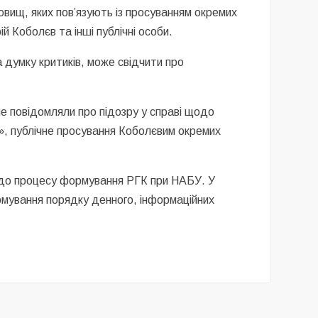
овищ, яких пов’язують із просуванням окремих
й Коболєв та інші публічні особи.
 думку критиків, може свідчити про
 повідомляли про підозру у справі щодо
у», публічне просування Коболєвим окремих
ів до процесу формування РГК при НАБУ. У
мування порядку денного, інформаційних