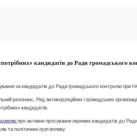
«потрібних» кандидатів до Ради громадського к
сування за кандидатів до Ради громадського контролю при 
ьний резонанс. Ряд антикорупційних і громадських організац
отрібних» кандидатів.
ідомляє
про активне просування окремих кандидатів до Рад
ів та політичних груп впливу.