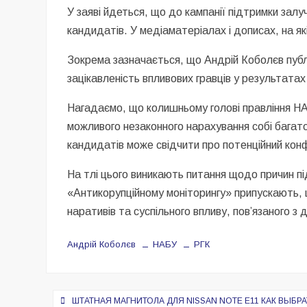
У заяві йдеться, що до кампанії підтримки зал
кандидатів. У медіаматеріалах і дописах, на як
Зокрема зазначається, що Андрій Коболєв публі
зацікавленість впливових гравців у результат
Нагадаємо, що колишньому голові правління Н
можливого незаконного нарахування собі багато
кандидатів може свідчити про потенційний конф
На тлі цього виникають питання щодо причин пі
«Антикорупційному моніторингу» припускають,
наративів та суспільного впливу, пов’язаного з
Андрій Коболєв
НАБУ
РГК
Навигация
ШТАТНАЯ МАГНИТОЛА ДЛЯ NISSAN NOTE E11 КАК ВЫБ