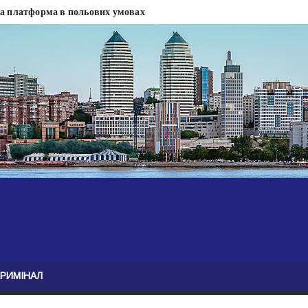
на платформа в польових умовах
сти
 сесії міськради Дніпра — ЗМІ
анням нелегального бізнесу, збагатився під час війни — ЗМІ
ові записали звернення про ситуацію на фронті
Безугла закликає валити Сирського
асну моду
ю навколо керівництва армії
КРИМІНАЛ