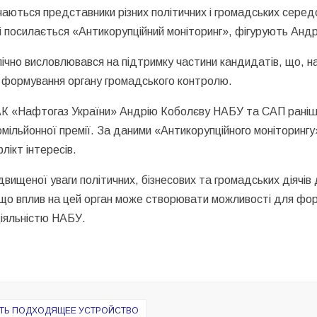
учаються представники різних політичних і громадських серед
і посилається «Антикорупційний моніторинг», фігурують Андрі
чно висловлювався на підтримку частини кандидатів, що, на
ах формування органу громадського контролю.
АК «Нафтогаз України» Андрію Коболєву НАБУ та САП раніше
мільйонної премії. За даними «Антикорупційного моніторинг
лікт інтересів.
двищеної уваги політичних, бізнесових та громадських діяч
 що вплив на цей орган може створювати можливості для фор
 діяльністю НАБУ.
РАТЬ ПОДХОДЯЩЕЕ УСТРОЙСТВО