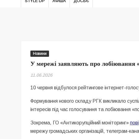
STYLE DP
АФІША
ДОСЬЄ
Новини
У мережі заявляють про лобіювання 
11.06.2026
10 червня відбулося рейтингове інтернет-голо
Формування нового складу РГК викликало суспіл
інтересів під час голосування та лобіювання «п
Зокрема, ГО «Антикорупційний моніторинг»
пов
мережу громадських організацій, телеграм-канал