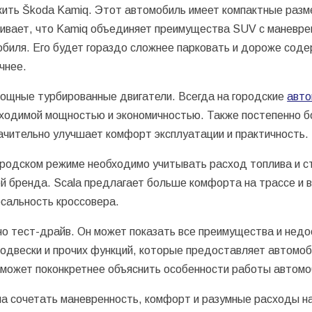
ть Škoda Kamiq. Этот автомобиль имеет компактные разме
ивает, что Kamiq объединяет преимущества SUV с маневре
мобиля. Его будет гораздо сложнее парковать и дороже со
чнее.
мощные турбированные двигатели. Всегда на городские
авто
бходимой мощностью и экономичностью. Также постепенно 
ачительно улучшает комфорт эксплуатации и практичность.
ородском режиме необходимо учитывать расход топлива и с
й бренда. Scala предлагает больше комфорта на трассе и в
рсальность кроссовера.
но тест-драйв. Он может показать все преимущества и нед
одвески и прочих функций, которые предоставляет автомоб
может поконкретнее объяснить особенности работы автомо
а сочетать маневренность, комфорт и разумные расходы н