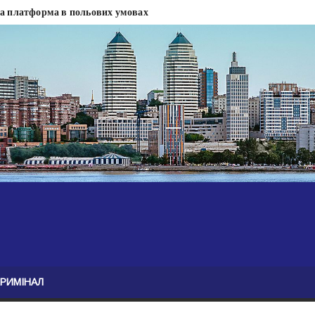
на платформа в польових умовах
сти
 сесії міськради Дніпра — ЗМІ
анням нелегального бізнесу, збагатився під час війни — ЗМІ
ові записали звернення про ситуацію на фронті
Безугла закликає валити Сирського
асну моду
ю навколо керівництва армії
КРИМІНАЛ