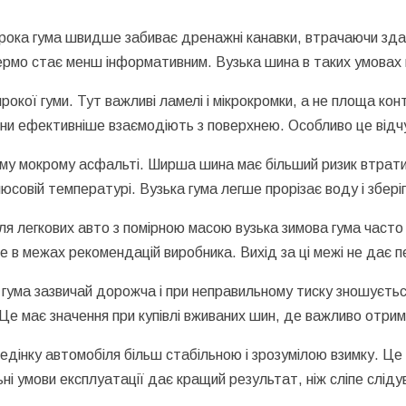
ирока гума швидше забиває дренажні канавки, втрачаючи зда
 кермо стає менш інформативним. Вузька шина в таких умовах
окої гуми. Тут важливі ламелі і мікрокромки, а не площа к
 вони ефективніше взаємодіють з поверхнею. Особливо це відч
му мокрому асфальті. Ширша шина має більший ризик втрати 
люсовій температурі. Вузька гума легше прорізає воду і збері
я легкових авто з помірною масою вузька зимова гума часто
в межах рекомендацій виробника. Вихід за ці межі не дає пе
а гума зазвичай дорожча і при неправильному тиску зношуєть
. Це має значення при купівлі вживаних шин, де важливо отри
едінку автомобіля більш стабільною і зрозумілою взимку. Це
ні умови експлуатації дає кращий результат, ніж сліпе слідув