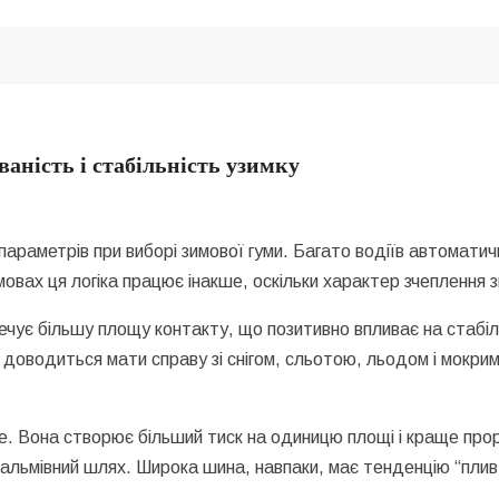
ність і стабільність узимку
параметрів при виборі зимової гуми. Багато водіїв автомат
мовах ця логіка працює інакше, оскільки характер зчеплення 
чує більшу площу контакту, що позитивно впливає на стабіл
 доводиться мати справу зі снігом, сльотою, льодом і мокр
е. Вона створює більший тиск на одиницю площі і краще прор
гальмівний шлях. Широка шина, навпаки, має тенденцію “плив