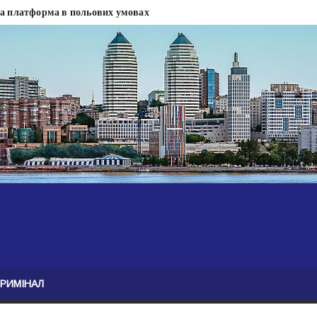
на платформа в польових умовах
сти
 сесії міськради Дніпра — ЗМІ
анням нелегального бізнесу, збагатився під час війни — ЗМІ
ові записали звернення про ситуацію на фронті
Безугла закликає валити Сирського
асну моду
ю навколо керівництва армії
КРИМІНАЛ