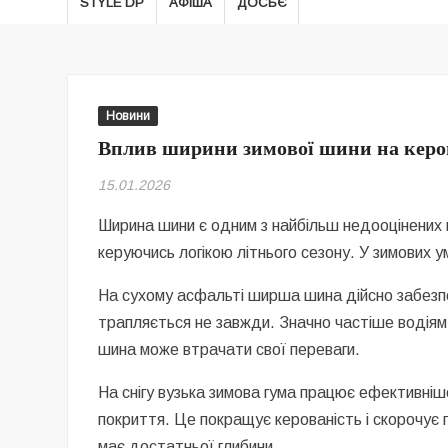
STYLE DP
АФІША
ДОСЬЄ
Новини
Вплив ширини зимової шини на керова
15.01.2026
Ширина шини є одним з найбільш недооцінених 
керуючись логікою літнього сезону. У зимових у
На сухому асфальті ширша шина дійсно забезпе
трапляється не завжди. Значно частіше водіям
шина може втрачати свої переваги.
На снігу вузька зимова гума працює ефективніш
покриття. Це покращує керованість і скорочує 
має достатньої глибини.