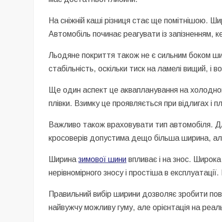
На сніжній каші різниця стає ще помітнішою. Ш
Автомобіль починає реагувати із запізненням,
Льодяне покриття також не є сильним боком шир
стабільність, оскільки тиск на ламелі вищий, і
Ще один аспект це аквапланування на холодно
плівки. Взимку це проявляється при відлигах і п
Важливо також враховувати тип автомобіля. Дл
кросоверів допустима дещо більша ширина, але 
Ширина
зимової шини
впливає і на знос. Широк
нерівномірного зносу і простіша в експлуатації
Правильний вибір ширини дозволяє зробити пов
найвужчу можливу гуму, але орієнтація на реаль