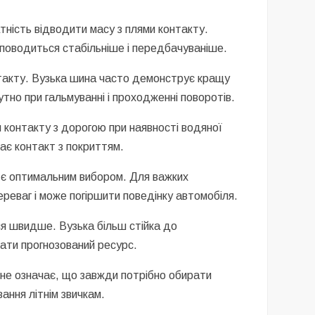
тність відводити масу з плями контакту.
 поводиться стабільніше і передбачуваніше.
онтакту. Вузька шина часто демонструє кращу
утно при гальмуванні і проходженні поворотів.
контакту з дорогою при наявності водяної
гає контакт з покриттям.
 є оптимальним вибором. Для важких
реваг і може погіршити поведінку автомобіля.
ся швидше. Вузька більш стійка до
мати прогнозований ресурс.
 не означає, що завжди потрібно обирати
ання літнім звичкам.