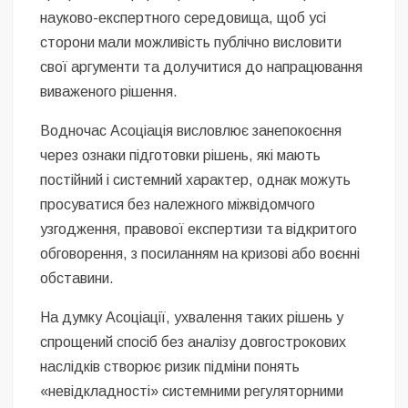
науково-експертного середовища, щоб усі
сторони мали можливість публічно висловити
свої аргументи та долучитися до напрацювання
виваженого рішення.
Водночас Асоціація висловлює занепокоєння
через ознаки підготовки рішень, які мають
постійний і системний характер, однак можуть
просуватися без належного міжвідомчого
узгодження, правової експертизи та відкритого
обговорення, з посиланням на кризові або воєнні
обставини.
На думку Асоціації, ухвалення таких рішень у
спрощений спосіб без аналізу довгострокових
наслідків створює ризик підміни понять
«невідкладності» системними регуляторними