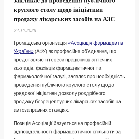
закликає до проведення публічного
Безугла закликає валити Сирського
круглого столу щодо ініціативи
продажу лікарських засобів на АЗС
Світові бренди одягу та взуття: розвиток ринку та вплив на
сучасну моду
24.12.2025
Командувач ВМС Неїжпапа закликав не дестабілізувати ситуацію
навколо керівництва армії
Громадська організація
«Асоціація фармацевтів
України»
(АФУ) як професійне об’єднання, що
представляє інтереси працівників аптечних
закладів, фахівців фармацевтичної та
фармакологічної галузі, заявляє про необхідність
проведення публічного круглого столу щодо
урядової ініціативи дозволу роздрібного
продажу безрецептурних лікарських засобів на
автозаправних станціях.
Позиція Асоціації базується на професійній
відповідальності фармацевтичної спільноти за