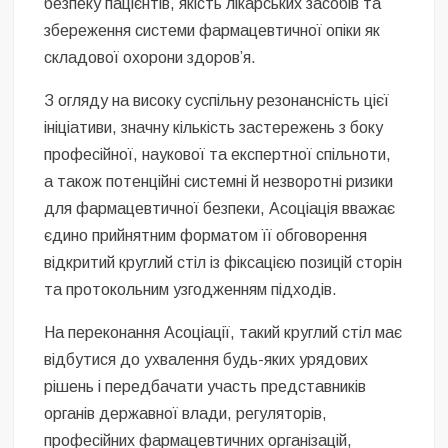
безпеку пацієнтів, якість лікарських засобів та
збереження системи фармацевтичної опіки як
складової охорони здоров’я.
З огляду на високу суспільну резонансність цієї
ініціативи, значну кількість застережень з боку
професійної, наукової та експертної спільноти,
а також потенційні системні й незворотні ризики
для фармацевтичної безпеки, Асоціація вважає
єдино прийнятним форматом її обговорення
відкритий круглий стіл із фіксацією позицій сторін
та протокольним узгодженням підходів.
На переконання Асоціації, такий круглий стіл має
відбутися до ухвалення будь-яких урядових
рішень і передбачати участь представників
органів державної влади, регуляторів,
професійних фармацевтичних організацій,