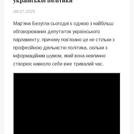
української політики
Безугла закликає валити Сирського
08.07.2025
Світові бренди одягу та взуття: розвиток ринку та вплив на
сучасну моду
Мар’яна Безугла сьогодні є однією з найбільш
обговорюваних депутаток українського
Командувач ВМС Неїжпапа закликав не дестабілізувати ситуацію
парламенту, причому пов’язано це не стільки з
навколо керівництва армії
професійною діяльністю політика, скільки з
інформаційним шумом, який вона невпинно
створює навколо себе вже тривалий час.