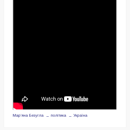
Марʼяна Безугла
політика
Україна