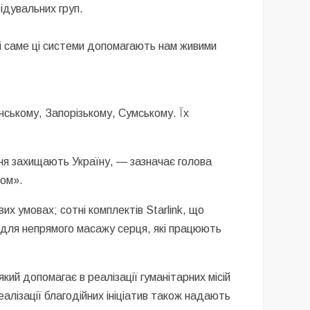
ідувальних груп.
і саме ці системи допомагають нам живими
ському, Запорізькому, Сумському. Їх
дня захищають Україну, — зазначає голова
том».
их умовах; сотні комплектів Starlink, що
ї для непрямого масажу серця, які працюють
ий допомагає в реалізації гуманітарних місій
еалізації благодійних ініціатив також надають