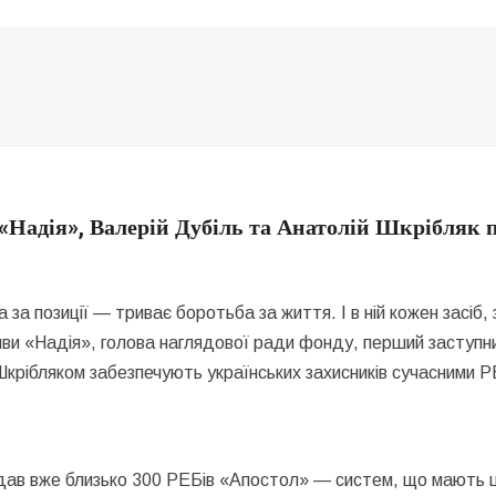
 «Надія», Валерій Дубіль та Анатолій Шкрібляк
за позиції — триває боротьба за життя. І в ній кожен засіб,
иви «Надія», голова наглядової ради фонду, перший заступни
крібляком забезпечують українських захисників сучасними Р
дав вже близько 300 РЕБів «Апостол» — систем, що мають ши