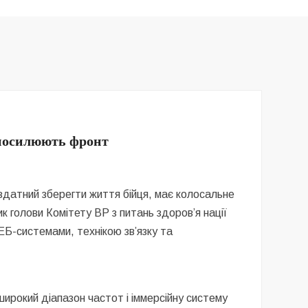
 посилюють фронт
 здатний зберегти життя бійця, має колосальне
к голови Комітету ВР з питань здоровʼя нації
ЕБ-системами, технікою зв’язку та
рокий діапазон частот і іммерсійну систему