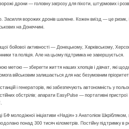
орожі дрони — головну загрозу для піхоти, штурмових і розв
 Засилля ворожих дронів шалене. Кожен виїзд — це ризик, 
ськових на Донеччині.
ої бойової активності — Донецькому, Харківському, Херсон
ники та поліція. Але на цьому підтримка не завершується.
ною метою — зберегти життя наших хлопців і дівчат, які що
омога військовим залишається для нас безумовним пріорите
станцій і генераторів, які забезпечують автономність у польов
постійних обстрілів; апарати EasyPulse — портативні пристро
.
БФ молодіжної ініціативи «Надія» з Анатолієм Шкрібляком, як
подолано понад 300 тисяч кілометрів. Постійну підтримку в р