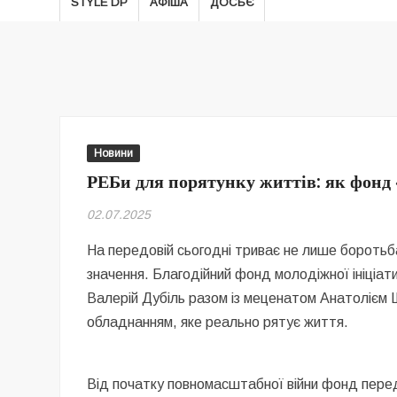
STYLE DP
АФІША
ДОСЬЄ
Новини
РЕБи для порятунку життів: як фонд
02.07.2025
На передовій сьогодні триває не лише боротьба 
значення. Благодійний фонд молодіжної ініціат
Валерій Дубіль разом із меценатом Анатолієм Ш
обладнанням, яке реально рятує життя.
Від початку повномасштабної війни фонд пере