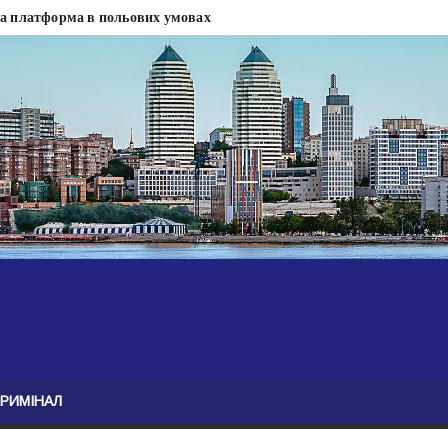
на платформа в польових умовах
сти
 сесії міськради Дніпра — ЗМІ
анням нелегального бізнесу, збагатився під час війни — ЗМІ
ові записали звернення про ситуацію на фронті
Безугла закликає валити Сирського
асну моду
ю навколо керівництва армії
КРИМІНАЛ