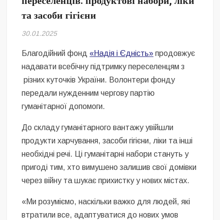
переселенців: продуктові набори, ліки
Безугла закликає валити Сирського
та засоби гігієни
Світові бренди одягу та взуття: розвиток ринку та вплив на
30.01.2025
сучасну моду
Благодійний фонд
«Надія і Єдність»
продовжує
Командувач ВМС Неїжпапа закликав не дестабілізувати ситуацію
надавати всебічну підтримку переселенцям з
навколо керівництва армії
різних куточків України. Волонтери фонду
передали нужденним чергову партію
гуманітарної допомоги.
До складу гуманітарного вантажу увійшли
продукти харчування, засоби гігієни, ліки та інші
необхідні речі. Ці гуманітарні набори стануть у
пригоді тим, хто вимушено залишив свої домівки
через війну та шукає прихистку у нових містах.
«Ми розуміємо, наскільки важко для людей, які
втратили все, адаптуватися до нових умов