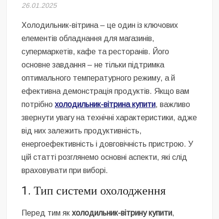
Безугла закликає валити Сирського
26.01.2025
Холодильник-вітрина – це один із ключових
Світові бренди одягу та взуття: розвиток ринку та вплив на
сучасну моду
елементів обладнання для магазинів,
супермаркетів, кафе та ресторанів. Його
Командувач ВМС Неїжпапа закликав не дестабілізувати ситуацію
основне завдання – не тільки підтримка
навколо керівництва армії
оптимального температурного режиму, а й
ефективна демонстрація продуктів. Якщо вам
потрібно
холодильник-вітрина купити
, важливо
звернути увагу на технічні характеристики, адже
від них залежить продуктивність,
енергоефективність і довговічність пристрою. У
цій статті розглянемо основні аспекти, які слід
враховувати при виборі.
1. Тип системи охолодження
Перед тим як
холодильник-вітрину купити
,