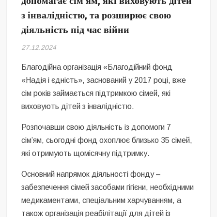
допомагає сім’ям, які виховують дітей
Безугла закликає валити Сирського
з інвалідністю, та розширює свою
діяльність під час війни
Світові бренди одягу та взуття: розвиток ринку та вплив на
сучасну моду
27.12.2024
Командувач ВМС Неїжпапа закликав не дестабілізувати ситуацію
навколо керівництва армії
Благодійна організація «Благодійний фонд
«Надія і єдність», заснований у 2017 році, вже
сім років займається підтримкою сімей, які
виховують дітей з інвалідністю.
Розпочавши свою діяльність із допомоги 7
сім’ям, сьогодні фонд охоплює близько 35 сімей,
які отримують щомісячну підтримку.
Основний напрямок діяльності фонду –
забезпечення сімей засобами гігієни, необхідними
медикаментами, спеціальним харчуванням, а
також організація реабілітації для дітей із