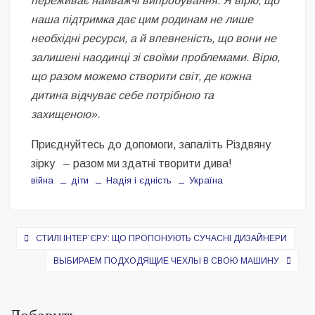
переживає найважчі випробування. Я вірю, що
наша підтримка дає цим родинам не лише
необхідні ресурси, а й впевненість, що вони не
залишені наодинці зі своїми проблемами. Вірю,
що разом можемо створити світ, де кожна
дитина відчуває себе потрібною та
захищеною».
Приєднуйтесь до допомоги, запаліть Різдвяну
зірку – разом ми здатні творити дива!
війна
діти
Надія і єдність
Україна
Навигация
СТИЛІ ІНТЕР’ЄРУ: ЩО ПРОПОНУЮТЬ СУЧАСНІ ДИЗАЙНЕРИ
по
ВЫБИРАЕМ ПОДХОДЯЩИЕ ЧЕХЛЫ В СВОЮ МАШИНУ
записям