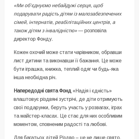
«Ми об’єднуємо небайдужі серця, щоб
подарувати радість дітям із малозабезпечених
сімей, інтернатів, реабілітаційних центрів, а
також дітям з інвалідністю»
— розповіла
директор Фонду.
Кожен охочий може стати чарівником, обравши
лист дитини та виконавши її бажання. Це може
бути іграшка, книжка, теплий одяг чи будь-яка
інша необхідна річ.
Напередодні свята Фонд
«Надія і єдність»
влаштовує різдвяні зустрічі, де діти отримують
свої подарунки, беруть участь у розвагах, іграх
та майстер-класах. Це стає для них особливим
моментом, сповненим радості та любові.
Для багатьох дітей Різдво – це не лише свято,