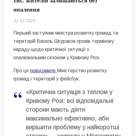
тис. жителів залишаються без
Безугла закликає валити Сирського
опалення
Світові бренди одягу та взуття: розвиток ринку та вплив на
22.11.2024
сучасну моду
Перший заступник міністра розвитку громад та
Командувач ВМС Неїжпапа закликав не дестабілізувати ситуацію
територій Василь Шкураков провів термінову
навколо керівництва армії
нараду щодо критичної ситуації з
опалювальним сезоном у Кривому Розі.
Про це
повідомило
Міністерство розвитку
громад і територій у фейсбук.
«Критична ситуація з теплом у
Кривому Розі: всі відповідальні
сторони мають діяти
максимально ефективно, аби
вирішити проблему у найкоротші
строки», – заявили у Мінрозвитку.