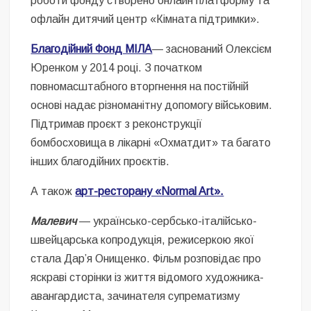
роботи фонду створено онлайн платформу та
офлайн дитячий центр «Кімната підтримки».
Благодійний Фонд МІЛА
— заснований Олексієм
Юренком у 2014 році. З початком
повномасштабного вторгнення на постійній
основі надає різноманітну допомогу військовим.
Підтримав проєкт з реконструкції
бомбосховища в лікарні «Охматдит» та багато
інших благодійних проєктів.
А також
арт-ресторану «Normal Art».
Малевич
— українсько-сербсько-італійсько-
швейцарська копродукція, режисеркою якої
стала Дар’я Онищенко. Фільм розповідає про
яскраві сторінки із життя відомого художника-
авангардиста, зачинателя супрематизму