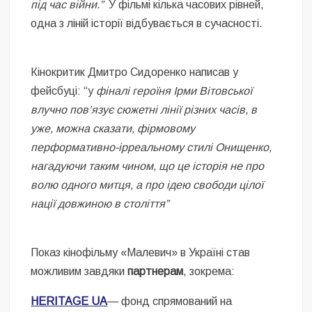
під час війни.”
У фільмі кілька часових рівней,
одна з ліній історії відбувається в сучасності.
Кінокритик Дмитро Сидоренко написав у
фейсбуці: “у
фіналі героїня Ірми Вітовської
влучно пов’язує сюжетні лінії різних часів, в
уже, можна сказати, фірмовому
перформативно-ірреальному стилі Онищенко,
нагадуючи таким чином, що це історія не про
волю одного митця, а про ідею свободи цілої
нації довжиною в століття”
Показ кінофільму «Малевич» в Україні став
можливим завдяки
партнерам
, зокрема:
HERITAGE UA
— фонд спрямований на