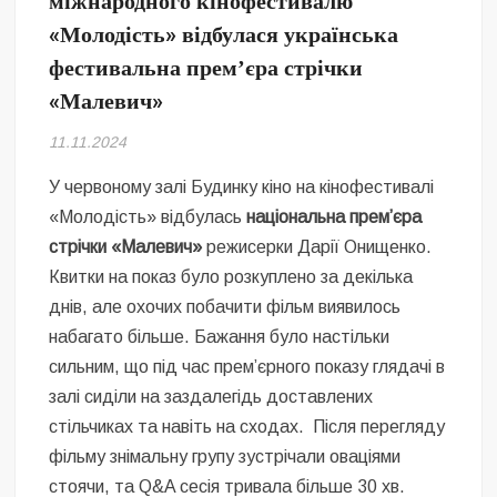
міжнародного кінофестивалю
Безугла закликає валити Сирського
«Молодість» відбулася українська
фестивальна премʼєра стрічки
Світові бренди одягу та взуття: розвиток ринку та вплив на
сучасну моду
«Малевич»
Командувач ВМС Неїжпапа закликав не дестабілізувати ситуацію
11.11.2024
навколо керівництва армії
У червоному залі Будинку кіно на кінофестивалі
«Молодість» відбулась
національна прем’єра
стрічки «Малевич»
режисерки Дарії Онищенко.
Квитки на показ було розкуплено за декілька
днів, але охочих побачити фільм виявилось
набагато більше. Бажання було настільки
сильним, що під час прем’єрного показу глядачі в
залі сиділи на заздалегідь доставлених
стільчиках та навіть на сходах. Після перегляду
фільму знімальну групу зустрічали оваціями
стоячи, та Q&A сесія тривала більше 30 хв.