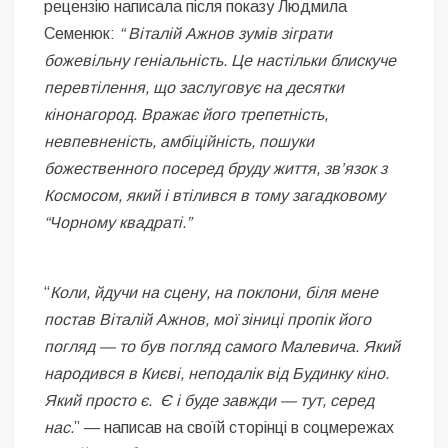
рецензію написала після показу Людмила
Семенюк:
“ Віталій Ажнов зумів зіграти
божевільну геніальність. Це настільки блискуче
перевтілення, що заслуговує на десятки
кінонагород. Вражає його трепетність,
невпевненість, амбіційність, пошуки
божественного посеред бруду життя, зв’язок з
Космосом, який і втілився в тому загадковому
“Чорному квадраті.”
“
Коли, йдучи на сцену, на поклони, біля мене
постав Віталій Ажнов, мої зіниці пропік його
погляд — то був погляд самого Малевича. Який
народився в Києві, неподалік від Будинку кіно.
Який просто є. Є і буде завжди — тут, серед
нас.
” — написав на своїй сторінці в соцмережах