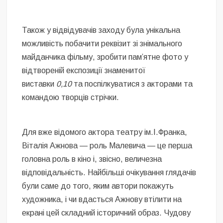
Також у відвідувачів заходу була унікальна
можливість побачити реквізит зі знімального
майданчика фільму, зробити памʼятне фото у
відтвореній експозиції знаменитої
виставки
0,10
та поспілкуватися з акторами та
командою творців стрічки.
Для вже відомого актора театру ім.І.Франка,
Віталія Ажнова — роль Малевича — це перша
головна роль в кіно і, звісно, величезна
відповідальність. Найбільші очікування глядачів
були саме до того, яким автори покажуть
художника, і чи вдасться Ажнову втілити на
екрані цей складний історичний образ. Чудову