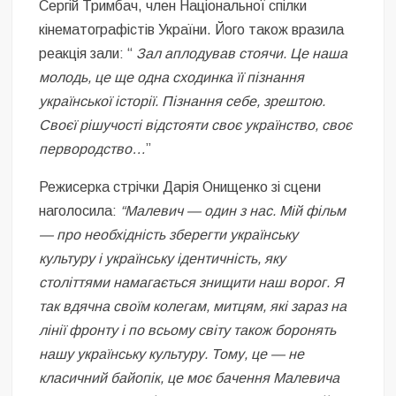
Сергій Тримбач, член Національної спілки
кінематографістів України. Його також вразила
реакція зали: “
Зал аплодував стоячи. Це наша
молодь, це ще одна сходинка її пізнання
української історії. Пізнання себе, зрештою.
Своєї рішучості відстояти своє українство, своє
первородство…
”
Режисерка стрічки Дарія Онищенко зі сцени
наголосила:
“Малевич — один з нас. Мій фільм
— про необхідність зберегти українську
культуру і українську ідентичність, яку
століттями намагається знищити наш ворог. Я
так вдячна своїм колегам, митцям, які зараз на
лінії фронту і по всьому світу також боронять
нашу українську культуру. Тому, це — не
класичний байопік, це моє бачення Малевича