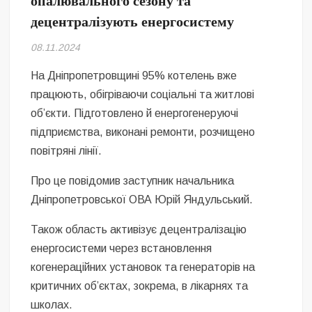
опалювального сезону та
Безугла закликає валити Сирського
децентралізують енергосистему
Світові бренди одягу та взуття: розвиток ринку та вплив на
08.11.2024
сучасну моду
На Дніпропетровщині 95% котелень вже
Командувач ВМС Неїжпапа закликав не дестабілізувати ситуацію
працюють, обігріваючи соціальні та житлові
навколо керівництва армії
об’єкти. Підготовлено й енергогенеруючі
підприємства, виконані ремонти, розчищено
повітряні лінії.
Про це повідомив заступник начальника
Дніпропетровської ОВА Юрій Яндульський.
Також область активізує децентралізацію
енергосистеми через встановлення
когенераційних установок та генераторів на
критичних об’єктах, зокрема, в лікарнях та
школах.