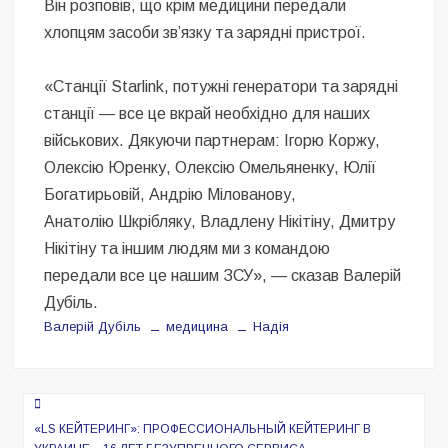
Він розповів, що крім медицини передали
хлопцям засоби звʼязку та зарядні пристрої.
«Станції Starlink, потужні генератори та зарядні
станції — все це вкрай необхідно для наших
військових. Дякуючи партнерам: Ігорю Коржу,
Олексію Юренку, Олексію Омельяненку, Юлії
Богатирьовій, Андрію Мілованову,
Анатолію Шкрібляку, Владлену Нікітіну, Дмитру
Нікітіну та іншим людям ми з командою
передали все це нашим ЗСУ», — сказав Валерій
Дубіль.
Валерій Дубіль
медицина
Надія
Навигация
по
«LS КЕЙТЕРИНГ»: ПРОФЕССИОНАЛЬНЫЙ КЕЙТЕРИНГ В