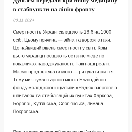
Дубілем передали критичну медицину
Безугла закликає валити Сирського
в стабпункти на лінію фронту
Світові бренди одягу та взуття: розвиток ринку та вплив на
08.11.2024
сучасну моду
Смертності в Україні складають 18,6 на 1000
Командувач ВМС Неїжпапа закликав не дестабілізувати ситуацію
осіб. Цьому причина — війна та ворожі атаки.
навколо керівництва армії
Це найвищий рівень смертності у світі. Крім
цього українці посідають останнє місце по
показниках народжуваності. Такі наші реалії.
Маємо продовжувати місію — рятувати життя.
Тому ми з гуманітарною місією Благодійного
фонду молодіжної ініціативи «Надія» вчергове в
шпиталях та стабілізаційних пунктах Харкова,
Борової, Купʼянська, Словʼянська, Лимана,
Покровська.