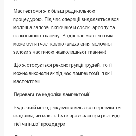
Мастектомія ж є більш радикальною
процедурою. Під час операції видаляється вся
молочна залоза, включаючи сосок, ареолу та
навколишню тканину. Водночас мастектомія
може бути і частковою (видалення молочної
залози з частиною навколишньої тканини).
Що ж стосується реконструкції грудей, то її
можна виконати як під час лампектомії, так і
мастектомії.
Переваги та недоліки лампектомії
Будь-який метод лікування має свої переваги та
недоліки, які мають бути враховані при розгляді
тієї чи іншої процедури.