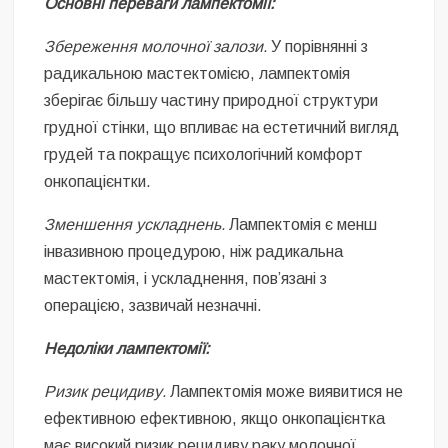
Основні переваги лампектомії:
Збереження молочної залози.
У порівнянні з
радикальною мастектомією, лампектомія
зберігає більшу частину природної структури
грудної стінки, що впливає на естетичний вигляд
грудей та покращує психологічний комфорт
онкопацієнтки.
Зменшення ускладнень.
Лампектомія є менш
інвазивною процедурою, ніж радикальна
мастектомія, і ускладнення, пов’язані з
операцією, зазвичай незначні.
Недоліки лампектомії:
Ризик рецидиву.
Лампектомія може виявитися не
ефективною ефективною, якщо онкопацієнтка
має високий ризик рецидиву раку молочної