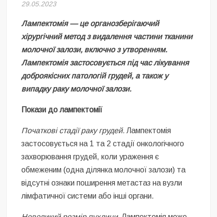
Безугла закликає валити Сирського
29.05.2023
Лампектомія — це органозберігаючий
Світові бренди одягу та взуття: розвиток ринку та вплив на
сучасну моду
хірургічний метод з видалення частини тканини
молочної залози, включно з утворенням.
Командувач ВМС Неїжпапа закликав не дестабілізувати ситуацію
Лампектомія застосовується під час лікування
навколо керівництва армії
доброякісних патологій грудей, а також у
випадку раку молочної залози.
Покази до лампектомії
Початкові стадії раку грудей.
Лампектомія
застосовується на 1 та 2 стадії онкологічного
захворювання грудей, коли ураження є
обмеженим (одна ділянка молочної залози) та
відсутні ознаки поширення метастаз на вузли
лімфатичної системи або інші органи.
Невеликий розмір пухлини.
Лампектомія може