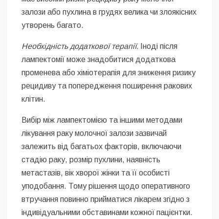
залози або пухлина в грудях велика чи злоякісних
утворень багато.
Необхідність додаткової терапії.
Іноді після
лампектомії може знадобитися додаткова
променева або хіміотерапія для зниження ризику
рецидиву та попередження поширення ракових
клітин.
Вибір між лампектомією та іншими методами
лікування раку молочної залози зазвичай
залежить від багатьох факторів, включаючи
стадію раку, розмір пухлини, наявність
метастазів, вік хворої жінки та її особисті
уподобання. Тому рішення щодо оперативного
втручання повинно прийматися лікарем згідно з
індивідуальними обставинами кожної пацієнтки.