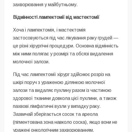
захворювання у майбутньому.
Відмінності лампектомії від мастектомії
Хоча і лампектомія, і мастектомія
застосовуються під час лікування раку грудей —
це різні хірургічні процедури. Основна відмінність
між ними полягає у розмірі та обсязі видалення
молочної залози.
Під час лампектомії хірург здійснює розріз на
шкірі поруч з ураженою ділянкою молочної
залози та видаляє пухлину разом із частиною
здорової тканини довкола цієї пухлини, а також
пахвові лімфатичні вузли у випадку раку.
Зазвичай зберігається сосок та ареола
(пігментована зона навколо соска), якщо вони не
уражені онкологічним захворюванням.