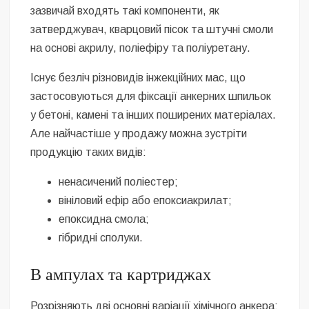
зазвичай входять такі компоненти, як
затверджувач, кварцовий пісок та штучні смоли
на основі акрилу, поліефіру та поліуретану.
Існує безліч різновидів інжекційних мас, що
застосовуються для фіксації анкерних шпильок
у бетоні, камені та інших поширених матеріалах.
Але найчастіше у продажу можна зустріти
продукцію таких видів:
ненасичений поліестер;
вініловий ефір або епоксиакрилат;
епоксидна смола;
гібридні сполуки.
В ампулах та картриджах
Розрізняють дві основні варіації хімічного анкера: