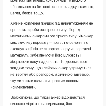
монтажу металевих конструкцій та важкого
обладнання на бетонні основи, кладку з каменю,
цегли, блоків тощо.
Хімічне кріплення працює під навантаженням не
гірше ніж вироби розпірного типу. Перед
механічними анкерами розпірного типу, хіманкер
має важливу перевагу – при встановленні та
експлуатації він не створює напруги всередині
матеріалу, забезпечуючи його цілісність і
зберігаючи несучі здібності. Це досягається
завдяки тому, що клейовий анкер утримується
не тертям або розпором, а хімічною адгезією,
яку ми звикли називати простим словом
«склеювання».
Враховуючи, що такий анкер відрізняється
високою міцністю на виривання, його