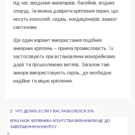
під час зведення аквапарків, басейнів, водних
споруд. Їм можна довірити кріплення перил, що
несуть консолей, сидінь, кондиціонерів, важкої
сантехніки.
Ще один варіант використання подібних
анкерних кріплень – гірнича промисловість. Їх
застосовують при встановленні монорейкових
доріг та гірськолижних витягів. Загалом такі
анкери використовують скрізь, де необхідне
надійне та міцне кріплення.
Навигация
ЧТО ДЕЛАТЬ ЕСЛИ У ВАС РАЗБОЛЕЛСЯ ЗУБ
по
КРАХ НАЗК: КЕРІВНИКА АГЕНТСТВА ВИЗНАЧИЛИ ЩЕ ДО
записям
ЗАВЕРШЕННЯ КОНКУРСУ