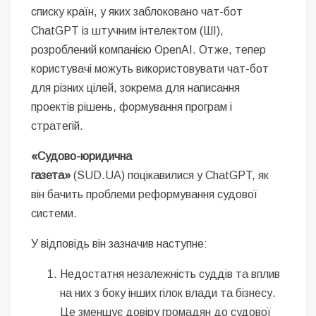
списку країн, у яких заблоковано чат-бот
ChatGPT із штучним інтелектом (ШІ),
розроблений компанією OpenAI. Отже, тепер
користувачі можуть використовувати чат-бот
для різних цілей, зокрема для написання
проектів рішень, формування програм і
стратегій.
«Судово-юридична
газета»
(SUD.UA) поцікавилися у ChatGPT, як
він бачить проблеми реформування судової
системи.
У відповідь він зазначив наступне:
Недостатня незалежність суддів та вплив
на них з боку інших гілок влади та бізнесу.
Це зменшує довіру громадян до судової