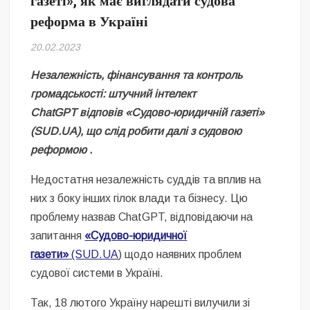
газеті», як має виглядати судова
Безугла закликає валити Сирського
реформа в Україні
Світові бренди одягу та взуття: розвиток ринку та вплив на
20.02.2023
сучасну моду
Незалежність, фінансування та контроль
Командувач ВМС Неїжпапа закликав не дестабілізувати ситуацію
громадськості: штучний інтелект
навколо керівництва армії
ChatGPT відповів «Судово-юридичній газеті»
(SUD.UA), що слід робити далі з судовою
реформою
.
Недостатня незалежність суддів та вплив на
них з боку інших гілок влади та бізнесу. Цю
проблему назвав ChatGPT, відповідаючи на
запитання
«Судово-юридичної
газети»
(SUD.UA
) щодо наявних проблем
судової системи в Україні.
Так, 18 лютого Україну нарешті вилучили зі