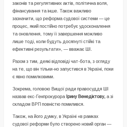
законів та регулятивних актів, політична воля,
фінансування та інше. Також важливо
зазначити, що реформа судової системи — це
процес, який постійно потребує удосконалення
та оновлення, тому її завершення можливо
лише тоді, коли будуть досягнуті стійкі та
ефективні результати», — вважає ШІ.
Разом з тим, деякі відповіді чат-бота, з огляду
на те, що він тільки-но запустився в Україні, поки
є явно помилковими.
Зокрема, головою Вищої ради правосуддя ШІ
назвав екс-Генпрокурора
Ірину Венедіктову,
а зі
складом ВРП повністю помилився.
Також, на його думку, в Україні «в рамках
судової реформи було створено новий орган —