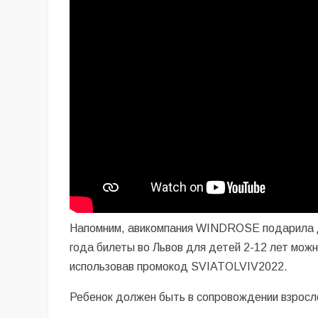
Напомним, авикомпания WINDROSE подарила де
года билеты во Львов для детей 2-12 лет можн
использовав промокод SVIATOLVIV2022.
Ребенок должен быть в сопровождении взросл