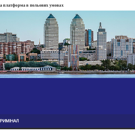
на платформа в польових умовах
сти
 сесії міськради Дніпра — ЗМІ
анням нелегального бізнесу, збагатився під час війни — ЗМІ
ові записали звернення про ситуацію на фронті
Безугла закликає валити Сирського
асну моду
ю навколо керівництва армії
КРИМІНАЛ