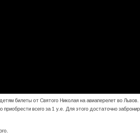
тям билеты от Святого Николая на авиаперелет во Львов. С
о приобрести всего за 1 у.е. Для этого достаточно заброни
ого.