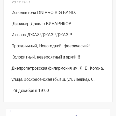
Безугла закликає валити Сирського
28.12.2021
Исполнители DNIPRO BIG BAND.
Світові бренди одягу та взуття: розвиток ринку та вплив на
сучасну моду
Дирижер Данило ВИНАРИКОВ.
Командувач ВМС Неїжпапа закликав не дестабілізувати ситуацію
И снова ДЖАЗ!ДЖАЗ!!ДЖАЗ!!!
навколо керівництва армії
Праздничный, Новогодний, феерический!
Колоритный, невероятный и яркий!!!
Днепропетровская филармония им. Л. Б. Когана,
улица Воскресенская (бывш. ул. Ленина), 6.
28 декабря в 19:00
Навигация