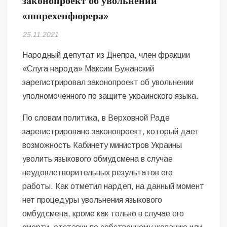
законопроект об увольнении
Безугла закликає валити Сирського
«шпрехенфюрера»
Світові бренди одягу та взуття: розвиток ринку та вплив на
25.11.2021
сучасну моду
Народный депутат из Днепра, член фракции
Командувач ВМС Неїжпапа закликав не дестабілізувати ситуацію
«Слуга народа» Максим Бужанский
навколо керівництва армії
зарегистрировал законопроект об увольнении
уполномоченного по защите украинского языка.
По словам политика, в Верховной Раде
зарегистрировано законопроект, который дает
возможность Кабинету министров Украины
уволить языкового обмудсмена в случае
неудовлетворительных результатов его
работы. Как отметил нардеп, на данный момент
нет процедуры увольнения языкового
омбудсмена, кроме как только в случае его