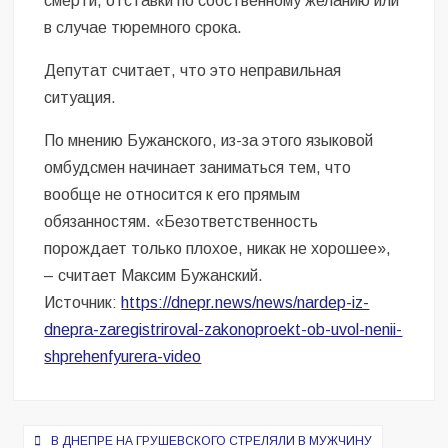
смерти, отставки по собственному желанию или
в случае тюремного срока.
Депутат считает, что это неправильная
ситуация.
По мнению Бужанского, из-за этого языковой
омбудсмен начинает заниматься тем, что
вообще не относится к его прямым
обязанностям. «Безответственность
порождает только плохое, никак не хорошее»,
– считает Максим Бужанский.
Источник:
https://dnepr.news/news/nardep-iz-
dnepra-zaregistriroval-zakonoproekt-ob-uvol-nenii-
shprehenfyurera-video
Навигация
В ДНЕПРЕ НА ГРУШЕВСКОГО СТРЕЛЯЛИ В МУЖЧИНУ