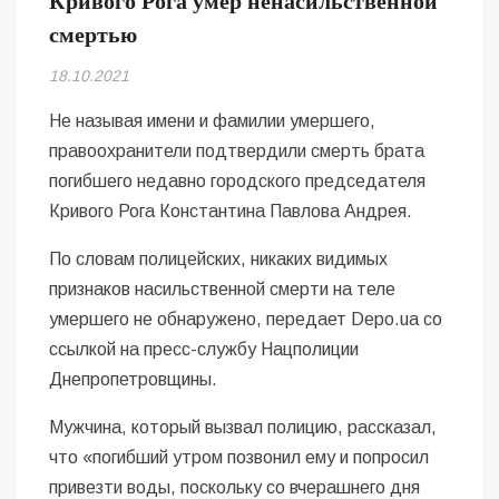
Кривого Рога умер ненасильственной
Безугла закликає валити Сирського
смертью
Світові бренди одягу та взуття: розвиток ринку та вплив на
18.10.2021
сучасну моду
Не называя имени и фамилии умершего,
Командувач ВМС Неїжпапа закликав не дестабілізувати ситуацію
правоохранители подтвердили смерть брата
навколо керівництва армії
погибшего недавно городского председателя
Кривого Рога Константина Павлова Андрея.
По словам полицейских, никаких видимых
признаков насильственной смерти на теле
умершего не обнаружено, передает Depo.ua со
ссылкой на пресс-службу Нацполиции
Днепропетровщины.
Мужчина, который вызвал полицию, рассказал,
что «погибший утром позвонил ему и попросил
привезти воды, поскольку со вчерашнего дня