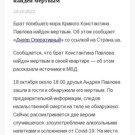
найден мертвым
Безугла закликає валити Сирського
18.10.2021
Світові бренди одягу та взуття: розвиток ринку та вплив на
сучасну моду
Брат погибшего мэра Кривого Константина
Павлова найден мертвым. Об этом сообщает
Командувач ВМС Неїжпапа закликав не дестабілізувати ситуацію
«
Днепр Оперативный
» со ссылкой на Страна.ua.
навколо керівництва армії
Сообщается, что брат Константина Павлова
найден мертвым в своей квартире — об этом
рассказали источники в МВД.
18 октября около 18:00 друзья Андрея Павлова
зашли в гости и обнаружили его мертвым. По
предварительной информации, следов
насильственной смерти на теле не обнаружено.
Сейчас рассматривается две версии
случившегося: злоупотребление алкогольными
напитками и осложнения от Covid-19. На месте