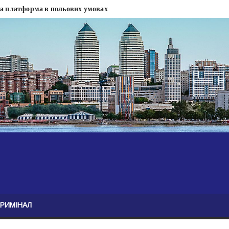
на платформа в польових умовах
сти
 сесії міськради Дніпра — ЗМІ
анням нелегального бізнесу, збагатився під час війни — ЗМІ
ові записали звернення про ситуацію на фронті
Безугла закликає валити Сирського
асну моду
ю навколо керівництва армії
КРИМІНАЛ