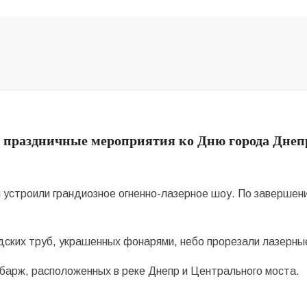
и праздничные мероприятия ко Дню города Днеп
м устроили грандиозное огненно-лазерное шоу. По заверше
дских труб, украшенных фонарями, небо прорезали лазерные
 барж, расположенных в реке Днепр и Центрального моста.