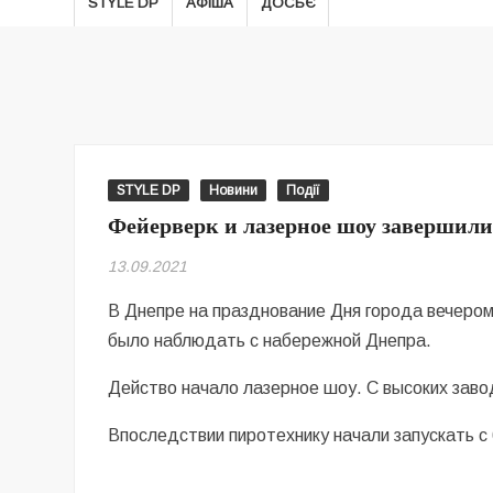
STYLE DP
АФІША
ДОСЬЄ
STYLE DP
Новини
Події
Фейерверк и лазерное шоу завершил
13.09.2021
В Днепре на празднование Дня города вечеро
было наблюдать с набережной Днепра.
Действо начало лазерное шоу. С высоких заво
Впоследствии пиротехнику начали запускать с