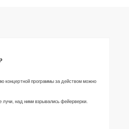
р
нию концертной программы за действом можно
 лучи, над ними взрывались фейерверки.