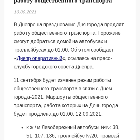
работу общественного транспорта
Безугла закликає валити Сирського
10.09.2021
Світові бренди одягу та взуття: розвиток ринку та вплив на
сучасну моду
В Днепре на празднование Дня города продлят
работу общественного транспорта. Горожане
Командувач ВМС Неїжпапа закликав не дестабілізувати ситуацію
смогут добраться домой на автобусах и
навколо керівництва армії
троллейбусах до 01:00. Об этом сообщает
«
Днепр оперативный
«, ссылаясь на пресс-
службу городского совета Днепра.
11 сентября будет изменен режим работы
общественного транспорта в связи с Днем
города-2021. Маршруты общественного
транспорта, работа которых на День города
будет продлена до 01.00. 12.09.2021:
к ж / м Левобережный автобусы №№ 38,
51, 107, 136, троллейбус №20, трамвай