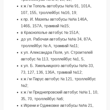
к ж / м Тополь автобусы №№ 91, 101А,
107, 155, троллейбус №16, 19;
к пр. И. Мазепы автобусы №№ 146А,
146Б, 157А, трамвай №15;
в Краснополье автобус № 151А;
до ул. Рабочая автобусы №№ 34, 87А,
троллейбус № А, трамвай №11;
к ул. Александра Поля, ул. Строителей
автобус № 113, троллейбус №1, 5,
к ул. Б. Хмельницкого автобусы №№ 33,
73, 127, 136, 136А, трамвай №12;
к ж / м Парус автобус № 121, троллейбус
№2;
к ж / м Приднепровский автобус №№ 1, 10,
35, 70, троллейбус №6;
к Игрени и Одинковке автобусы №№ 21,