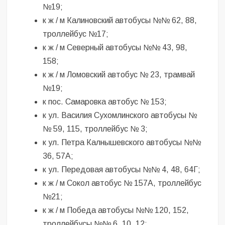
№19;
к ж / м Калиновский автобусы №№ 62, 88,
троллейбус №17;
к ж / м Северный автобусы №№ 43, 98,
158;
к ж / м Ломовский автобус № 23, трамвай
№19;
к пос. Самаровка автобус № 153;
к ул. Василия Сухомлинского автобусы №
№ 59, 115, троллейбус № 3;
к ул. Петра Калнышевского автобусы №№
36, 57А;
к ул. Передовая автобусы №№ 4, 48, 64Г;
к ж / м Сокол автобус № 157А, троллейбус
№21;
к ж / м Победа автобусы №№ 120, 152,
троллейбусы №№ 6, 10, 12;