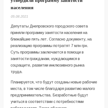
утвердили программу занятости
Безугла закликає валити Сирського
населения
Світові бренди одягу та взуття: розвиток ринку та вплив на
05.08.2021
сучасну моду
Депутаты Днепровского городского совета
Командувач ВМС Неїжпапа закликав не дестабілізувати ситуацію
приняли программу занятости населения на
навколо керівництва армії
ближайшие пять лет. Согласно документу, на
реализацию программы потратят 7 млн грн.
Суть программы заключается в помощи в
занятости гражданам, нуждающимся в
соцзащите, развитии инклюзивного рынка
труда.
Планируется, что будут созданы новые рабочие
места, в том числе благодаря развитию малого
предпринимательства. Безработные будут
учиться в соответствии с потребностями