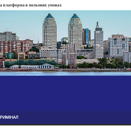
на платформа в польових умовах
сти
 сесії міськради Дніпра — ЗМІ
анням нелегального бізнесу, збагатився під час війни — ЗМІ
ові записали звернення про ситуацію на фронті
Безугла закликає валити Сирського
асну моду
ю навколо керівництва армії
КРИМІНАЛ