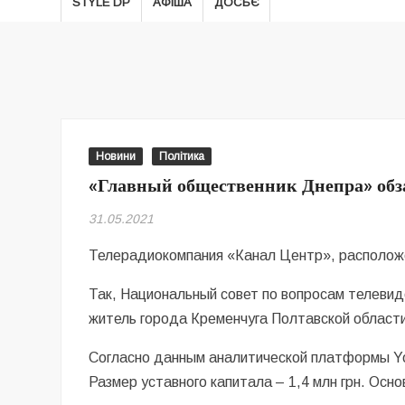
STYLE DP
АФІША
ДОСЬЄ
Новини
Політика
«Главный общественник Днепра» обз
31.05.2021
Телерадиокомпания «Канал Центр», расположе
Так, Национальный совет по вопросам телеви
житель города Кременчуга Полтавской област
Согласно данным аналитической платформы You
Размер уставного капитала – 1,4 млн грн. Осн