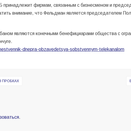
0Б принадлежит фирмам, связанным с бизнесменом и предсе
атить внимание, что Фельдман является председателем Пол
рбаном являются конечными бенефициарами общества с огр
нчуге.
chestvennik-dnepra-obzavedetsya-sobstvennym-telekanalom
В ПРОБКАХ
зоваться
.