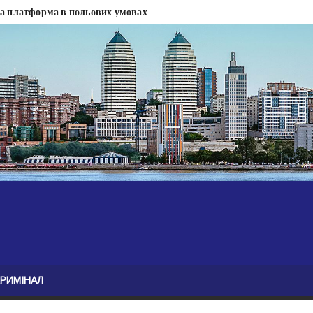
на платформа в польових умовах
сти
 сесії міськради Дніпра — ЗМІ
анням нелегального бізнесу, збагатився під час війни — ЗМІ
ові записали звернення про ситуацію на фронті
Безугла закликає валити Сирського
асну моду
ю навколо керівництва армії
КРИМІНАЛ