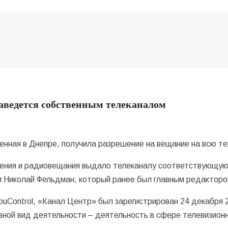
аведется собственным телеканалом
нная в Днепре, получила разрешение на вещание на всю т
дения и радиовещания выдало телеканалу соответствующую
и Николай Фельдман, который ранее был главным редакторо
Control, «Канал Центр» был зарегистрирован 24 декабря 20
овной вид деятельности – деятельность в сфере телевизион