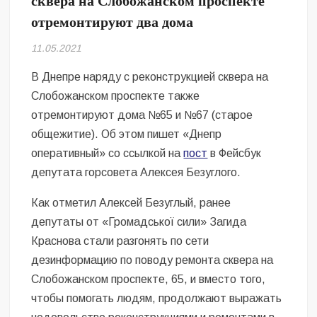
сквера на Слобожанском проспекте
Безугла закликає валити Сирського
отремонтируют два дома
Світові бренди одягу та взуття: розвиток ринку та вплив на
11.05.2021
сучасну моду
В Днепре наряду с реконструкцией сквера на
Командувач ВМС Неїжпапа закликав не дестабілізувати ситуацію
Слобожанском проспекте также
навколо керівництва армії
отремонтируют дома №65 и №67 (старое
общежитие). Об этом пишет «Днепр
оперативный» со ссылкой на
пост
в Фейсбук
депутата горсовета Алексея Безуглого.
Как отметил Алексей Безуглый, ранее
депутаты от «Громадської сили» Загида
Краснова стали разгонять по сети
дезинформацию по поводу ремонта сквера на
Слобожанском проспекте, 65, и вместо того,
чтобы помогать людям, продолжают выражать