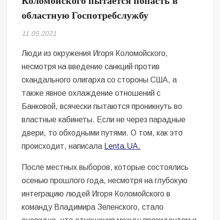
Коломойского пытается попасть в
Безугла закликає валити Сирського
областную Госпотребслужбу
Світові бренди одягу та взуття: розвиток ринку та вплив на
11.05.2021
сучасну моду
Люди из окружения Игоря Коломойского,
Командувач ВМС Неїжпапа закликав не дестабілізувати ситуацію
несмотря на введение санкций против
навколо керівництва армії
скандального олигарха со стороны США, а
также явное охлаждение отношений с
Банковой, всячески пытаются проникнуть во
властные кабинеты. Если не через парадные
двери, то обходными путями. О том, как это
происходит, написала
Lenta.UA.
После местных выборов, которые состоялись
осенью прошлого года, несмотря на глубокую
интеграцию людей Игоря Коломойского в
команду Владимира Зеленского, стало