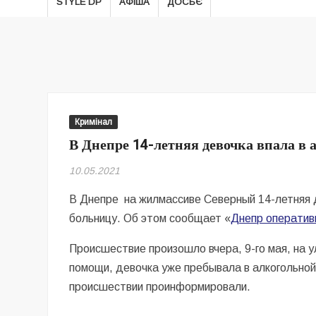
STYLE DP
АФІША
ДОСЬЄ
Кримінал
В Днепре 14-летняя девочка впала в
10.05.2021
В Днепре на жилмассиве Северный 14-летняя д
больницу. Об этом сообщает «
Днепр оператив
Происшествие произошло вчера, 9-го мая, на 
помощи, девочка уже пребывала в алкогольной
происшествии проинформировали.