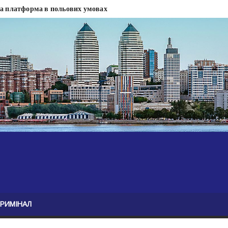
на платформа в польових умовах
сти
 сесії міськради Дніпра — ЗМІ
анням нелегального бізнесу, збагатився під час війни — ЗМІ
ові записали звернення про ситуацію на фронті
Безугла закликає валити Сирського
асну моду
ю навколо керівництва армії
КРИМІНАЛ