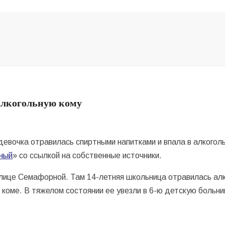
 алкогольную кому
евочка отравилась спиртными напитками и впала в алкоголь
ный
» со ссылкой на собственные источники.
улице Семафорной. Там 14-летняя школьница отравилась ал
 коме. В тяжелом состоянии ее увезли в 6-ю детскую больн