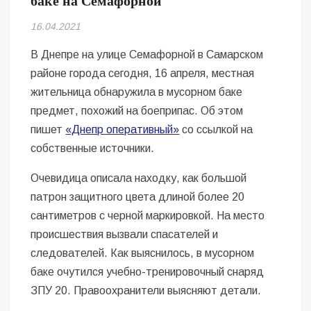
баке на Семафорной
Безугла закликає валити Сирського
16.04.2021
Світові бренди одягу та взуття: розвиток ринку та вплив на
сучасну моду
В Днепре на улице Семафорной в Самарском
районе города сегодня, 16 апреля, местная
Командувач ВМС Неїжпапа закликав не дестабілізувати ситуацію
жительница обнаружила в мусорном баке
навколо керівництва армії
предмет, похожий на боеприпас. Об этом
пишет
«Днепр оперативный»
со ссылкой на
собственные источники.
Очевидица описала находку, как большой
патрон защитного цвета длиной более 20
сантиметров с черной маркировкой. На место
происшествия вызвали спасателей и
следователей. Как выяснилось, в мусорном
баке очутился учебно-тренировочный снаряд
ЗПУ 20. Правоохранители выясняют детали.