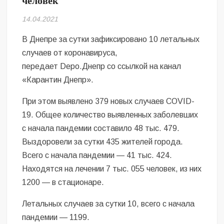
человек
Безугла закликає валити Сирського
14.04.2021
Світові бренди одягу та взуття: розвиток ринку та вплив на
сучасну моду
В Днепре за сутки зафиксировано 10 летальных
случаев от коронавируса,
Командувач ВМС Неїжпапа закликав не дестабілізувати ситуацію
передает Depo.Днепр со ссылкой на канал
навколо керівництва армії
«Карантин Днепр».
При этом выявлено 379 новых случаев COVID-
19. Общее количество выявленных заболевших
с начала пандемии составило 48 тыс. 479.
Выздоровели за сутки 435 жителей города.
Всего с начала пандемии — 41 тыс. 424.
Находятся на лечении 7 тыс. 055 человек, из них
1200 — в стационаре.
Летальных случаев за сутки 10, всего с начала
пандемии — 1199.