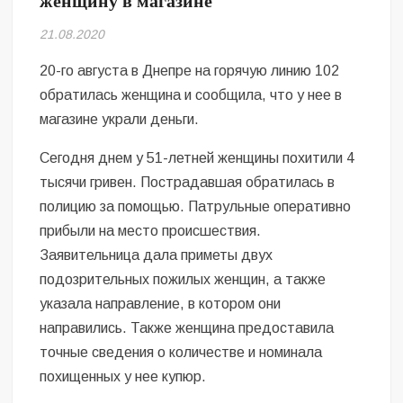
женщину в магазине
Безугла закликає валити Сирського
21.08.2020
Світові бренди одягу та взуття: розвиток ринку та вплив на
сучасну моду
20-го августа в Днепре на горячую линию 102
обратилась женщина и сообщила, что у нее в
Командувач ВМС Неїжпапа закликав не дестабілізувати ситуацію
магазине украли деньги.
навколо керівництва армії
Сегодня днем у 51-летней женщины похитили 4
тысячи гривен. Пострадавшая обратилась в
полицию за помощью. Патрульные оперативно
прибыли на место происшествия.
Заявительница дала приметы двух
подозрительных пожилых женщин, а также
указала направление, в котором они
направились. Также женщина предоставила
точные сведения о количестве и номинала
похищенных у нее купюр.