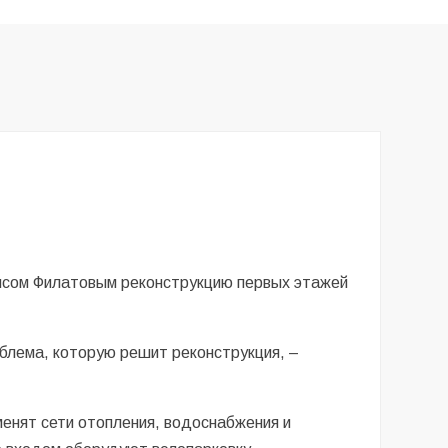
рисом Филатовым реконструкцию первых этажей
облема, которую решит реконструкция, –
менят сети отопления, водоснабжения и