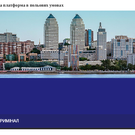
на платформа в польових умовах
сти
 сесії міськради Дніпра — ЗМІ
анням нелегального бізнесу, збагатився під час війни — ЗМІ
ові записали звернення про ситуацію на фронті
Безугла закликає валити Сирського
асну моду
ю навколо керівництва армії
КРИМІНАЛ