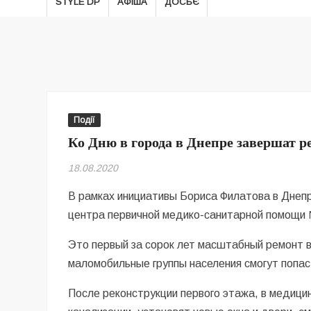
STYLE DP
АФІША
ДОСЬЄ
Події
Ко Дню в города в Днепре завершат 
18.08.2020
В рамках инициативы Бориса Филатова в Днеп
центра первичной медико-санитарной помощи
Это первый за сорок лет масштабный ремонт в
маломобильные группы населения смогут попас
После реконструкции первого этажа, в медици