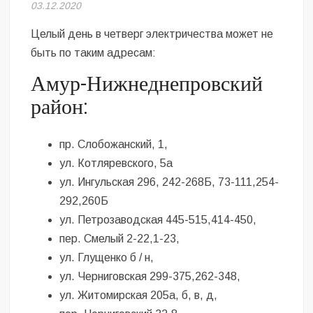
Безугла закликає валити Сирського
03.12.2020
Целый день в четверг электричества может не
Світові бренди одягу та взуття: розвиток ринку та вплив на
сучасну моду
быть по таким адресам:
Амур-Нижнеднепровский
Командувач ВМС Неїжпапа закликав не дестабілізувати ситуацію
навколо керівництва армії
район:
пр. Слобожанский, 1,
ул. Котляревского, 5а
ул. Ингульская 296, 242-268Б, 73-111,254-
292,260Б
ул. Петрозаводская 445-515,414-450,
пер. Смелый 2-22,1-23,
ул. Глущенко б / н,
ул. Черниговская 299-375,262-348,
ул. Житомирская 205а, б, в, д,